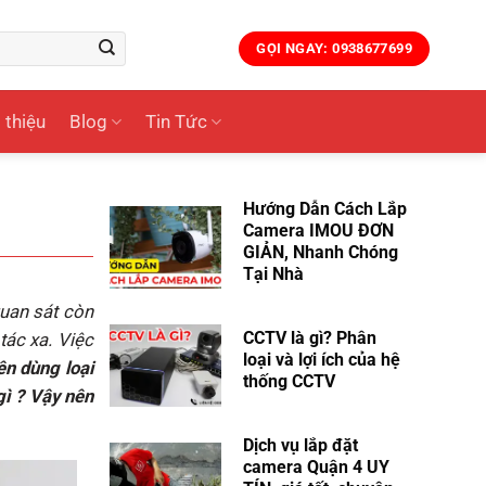
GỌI NGAY: 0938677699
 thiệu
Blog
Tin Tức
Hướng Dẫn Cách Lắp
Camera IMOU ĐƠN
GIẢN, Nhanh Chóng
Tại Nhà
uan sát còn
CCTV là gì? Phân
tác xa. Việc
loại và lợi ích của hệ
ên dùng loại
thống CCTV
gì ? Vậy nên
Dịch vụ lắp đặt
camera Quận 4 UY