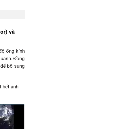
or) và
độ ống kính
 quanh. Đồng
 để bổ sung
t hết ánh