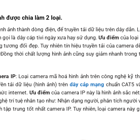
h được chia làm 2 loại.
ình ảnh thành dòng điện, để truyền tải dữ liệu trên dây dẫn. 
 gọi là dây cáp tivi ngày xưa hay sử dụng.
Ưu điểm
của loại
g tương đối đẹp. Tuy nhiên tín hiệu truyền tải của camera d
n. Đồng thời chất lượng hình ảnh cũng suy giảm nhanh trong 
mera IP
: Loại camera mã hoá hình ảnh trên công nghệ kỹ th
 tải dữ liệu (hình ảnh) trên
dây cáp mạng
chuẩn CAT5 v
hức internet.
Ưu điểm
của camera IP này là hình ảnh sắc nét
nghệ trí tuệ nhân tạo như: Nhận dạng người, phân tích người 
ập trung tốt nhất camera IP. Tuy nhiên, loại camera này g