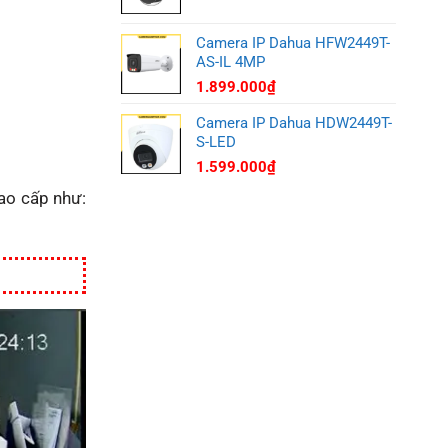
Camera IP Dahua HFW2449T-
AS-IL 4MP
1.899.000
₫
Camera IP Dahua HDW2449T-
S-LED
1.599.000
₫
cao cấp như: