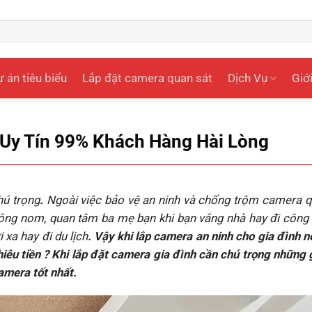
 án tiêu biểu
Lắp đặt camera quan sát
Dịch Vụ
Giới
 Uy Tín 99% Khách Hàng Hài Lòng
hú trọng
.
Ngoài việc bảo vệ an ninh và chống trộm camera q
rông nom, quan tâm ba mẹ bạn khi bạn vắng nhà hay đi công 
 xa hay đi du lịch
. Vậy khi lắp camera an ninh cho gia đình n
iêu tiền ?
Khi lắp đặt camera gia đình cần chú trọng những 
amera tốt nhất.