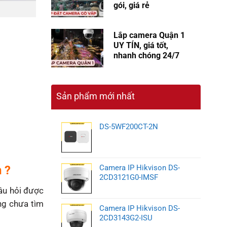
gói, giá rẻ
Lắp camera Quận 1
UY TÍN, giá tốt,
nhanh chóng 24/7
Sản phẩm mới nhất
DS-5WF200CT-2N
 ?
Camera IP Hikvison DS-
2CD3121G0-IMSF
câu hỏi được
ng chưa tìm
Camera IP Hikvison DS-
2CD3143G2-ISU