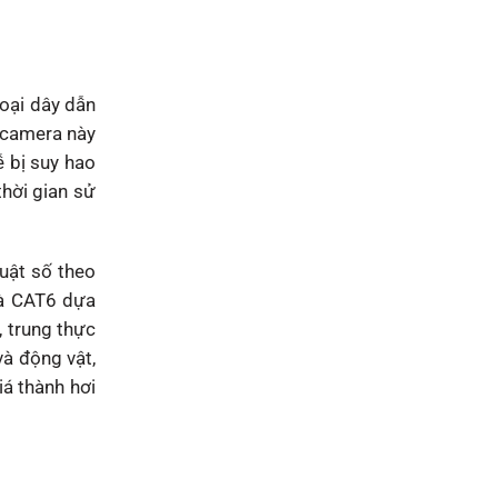
Loại dây dẫn
 camera này
ễ bị suy hao
thời gian sử
uật số theo
à CAT6 dựa
, trung thực
và động vật,
iá thành hơi