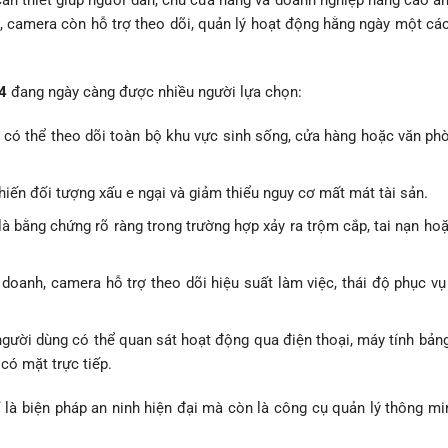
 cần thiết giúp người dân, chủ cửa hàng và doanh nghiệp nâng cao an
, camera còn hỗ trợ theo dõi, quản lý hoạt động hằng ngày một cá
4
đang ngày càng được nhiều người lựa chọn:
n có thể theo dõi toàn bộ khu vực sinh sống, cửa hàng hoặc văn p
hiến đối tượng xấu e ngại và giảm thiểu nguy cơ mất mát tài sản.
là bằng chứng rõ ràng trong trường hợp xảy ra trộm cắp, tai nạn ho
doanh, camera hỗ trợ theo dõi hiệu suất làm việc, thái độ phục vụ 
người dùng có thể quan sát hoạt động qua điện thoại, máy tính bản
có mặt trực tiếp.
ỉ là biện pháp an ninh hiện đại mà còn là công cụ quản lý thông mi