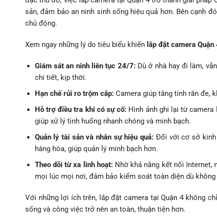
đặc thù đó, việc lắp camera tại Quận 4 trở thành giải pháp
sản, đảm bảo an ninh sinh sống hiệu quả hơn. Bên cạnh đó
chủ động.
Xem ngay những lý do tiêu biểu khiến
lắp đặt camera Quận 
Giám sát an ninh liên tục 24/7:
Dù ở nhà hay đi làm, vẫ
chi tiết, kịp thời.
Hạn chế rủi ro trộm cắp:
Camera giúp tăng tính răn đe, k
Hỗ trợ điều tra khi có sự cố:
Hình ảnh ghi lại từ camera 
giúp xử lý tình huống nhanh chóng và minh bạch.
Quản lý tài sản và nhân sự hiệu quả:
Đối với cơ sở kinh 
hàng hóa, giúp quản lý minh bạch hơn.
Theo dõi từ xa linh hoạt:
Nhờ khả năng kết nối Internet, 
mọi lúc mọi nơi, đảm bảo kiểm soát toàn diện dù không 
Với những lợi ích trên, lắp đặt camera tại Quận 4 không ch
sống và công việc trở nên an toàn, thuận tiện hơn.