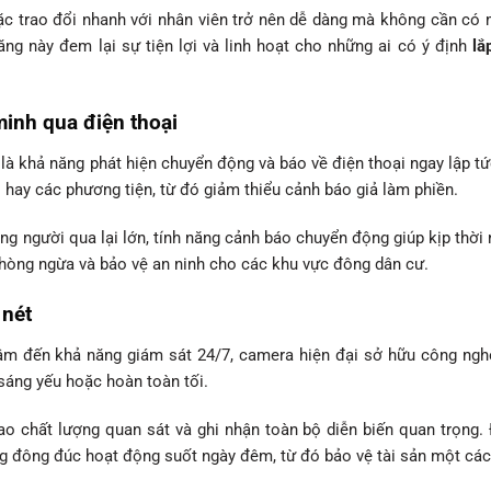
ặc trao đổi nhanh với nhân viên trở nên dễ dàng mà không cần có m
ăng này đem lại sự tiện lợi và linh hoạt cho những ai có ý định
lắ
inh qua điện thoại
à khả năng phát hiện chuyển động và báo về điện thoại ngay lập t
i hay các phương tiện, từ đó giảm thiểu cảnh báo giả làm phiền.
ng người qua lại lớn, tính năng cảnh báo chuyển động giúp kịp thời 
phòng ngừa và bảo vệ an ninh cho các khu vực đông dân cư.
 nét
tâm đến khả năng giám sát 24/7, camera hiện đại sở hữu công ng
 sáng yếu hoặc hoàn toàn tối.
ao chất lượng quan sát và ghi nhận toàn bộ diễn biến quan trọng.
g đông đúc hoạt động suốt ngày đêm, từ đó bảo vệ tài sản một cách