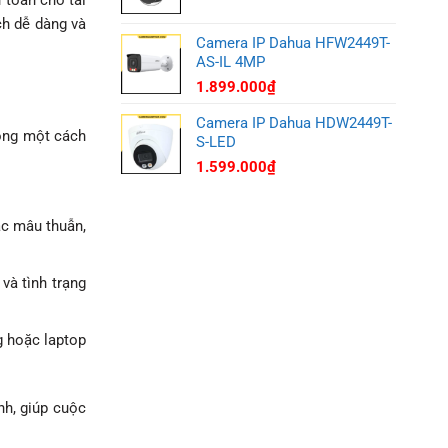
 toàn cho tài
ch dễ dàng và
Camera IP Dahua HFW2449T-
AS-IL 4MP
1.899.000
₫
Camera IP Dahua HDW2449T-
hòng một cách
S-LED
1.599.000
₫
ặc mâu thuẫn,
và tình trạng
g hoặc laptop
nh, giúp cuộc