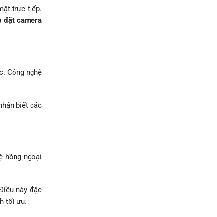
ặt trực tiếp.
p đặt camera
ức. Công nghệ
nhận biết các
hệ hồng ngoại
 Điều này đặc
 tối ưu.