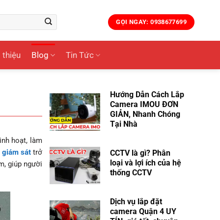
GỌI NGAY: 0938677699
 thiệu
Blog
Tin Tức
Hướng Dẫn Cách Lắp
Camera IMOU ĐƠN
GIẢN, Nhanh Chóng
Tại Nhà
inh hoạt, làm
 giám sát
trở
CCTV là gì? Phân
loại và lợi ích của hệ
m, giúp người
thống CCTV
Dịch vụ lắp đặt
camera Quận 4 UY