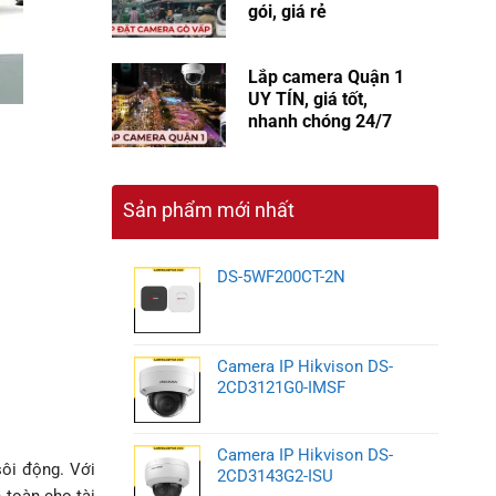
gói, giá rẻ
Lắp camera Quận 1
UY TÍN, giá tốt,
nhanh chóng 24/7
Sản phẩm mới nhất
DS-5WF200CT-2N
Camera IP Hikvison DS-
2CD3121G0-IMSF
Camera IP Hikvison DS-
sôi động. Với
2CD3143G2-ISU