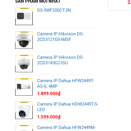
SẢN PHẨM MỚI NHẤT
2
DS-5WF200CT-2N
Camera IP Hikvison DS-
2CD3121G0-IMSF
Camera IP Hikvison DS-
2CD3143G2-ISU
Camera IP Dahua HFW2449T-
AS-IL 4MP
1.899.000
₫
Camera IP Dahua HDW2449T-S-
LED
1.599.000
₫
Camera IP Dahua HFW2449M-