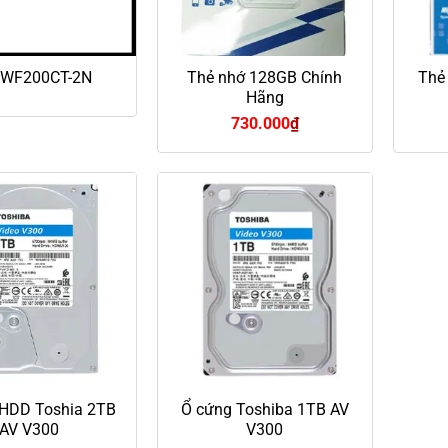
5WF200CT-2N
Thẻ nhớ 128GB Chính
Thẻ
Hãng
730.000
₫
 HDD Toshia 2TB
Ổ cứng Toshiba 1TB AV
AV V300
V300