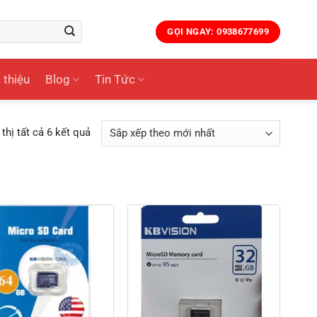
GỌI NGAY: 0938677699
 thiệu
Blog
Tin Tức
Đã
 thị tất cả 6 kết quả
sắp
xếp
theo
mới
nhất