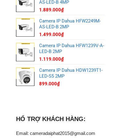
AS-LED-B 4MP
1.889.000
₫
Camera IP Dahua HFW2249M-
AS-LED-B 2MP
1.499.000
₫
Camera IP Dahua HFW1239V-A-
LED-B 2MP
1.119.000
₫
Camera IP Dahua HDW1239T1-
LED-S5 2MP
899.000
₫
HỔ TRỢ KHÁCH HÀNG:
Email: cameradaiphat2015@gmail.com