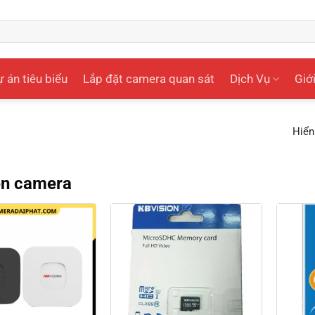
 án tiêu biểu
Lắp đặt camera quan sát
Dịch Vụ
Giới
Hiển
ện camera