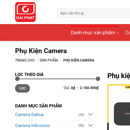
Bỏ
qua
Tìm
kiếm:
nội
dung
Danh mục sản phẩm
Dự
Phụ Kiện Camera
TRANG CHỦ
/
SẢN PHẨM
/
PHỤ KIỆN CAMERA
Phụ ki
LỌC THEO GIÁ
Giá
Giá
Giá:
0₫
—
2.150.000₫
tối
tối
LỌC
thiểu
đa
DANH MỤC SẢN PHẨM
Camera Dahua
(26)
Camera Hikvision
(85)