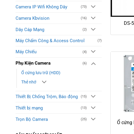
Camera IP Wifi Không Dây
(73)
Camera Kbvision
(16)
DS-
Dây Cáp Mạng
(2)
Máy Chấm Công & Access Control
(7)
Máy Chiếu
(4)
Phụ Kiện Camera
(6)
Ổ cứng lưu trữ (HDD)
Thẻ nhớ
Thiết Bị Chống Trộm, Báo động
(15)
Thiết bị mạng
(13)
Trọn Bộ Camera
(25)
Ổ cứng