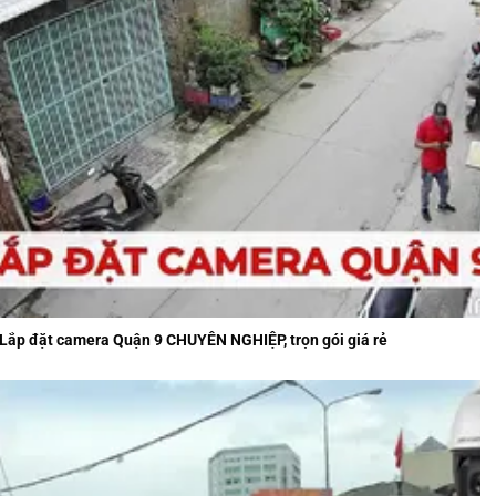
Lắp đặt camera Quận 9​ CHUYÊN NGHIỆP, trọn gói giá rẻ