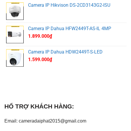
Camera IP Hikvison DS-2CD3143G2-ISU
Camera IP Dahua HFW2449T-AS-IL 4MP
1.899.000
₫
Camera IP Dahua HDW2449T-S-LED
1.599.000
₫
HỔ TRỢ KHÁCH HÀNG:
Email: cameradaiphat2015@gmail.com