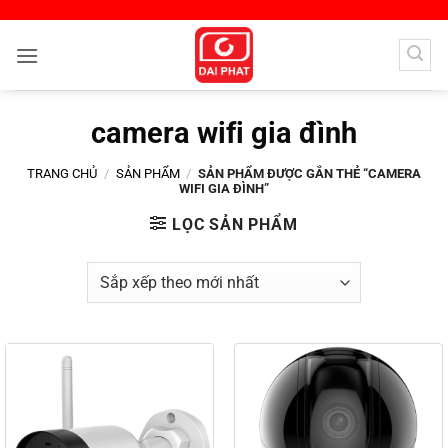
Bỏ
qua
nội
dung
camera wifi gia đình
TRANG CHỦ
/
SẢN PHẨM
/
SẢN PHẨM ĐƯỢC GẮN THẺ “CAMERA
WIFI GIA ĐÌNH”
LỌC SẢN PHẨM