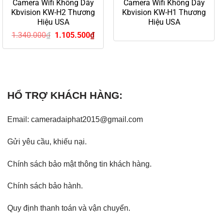
Camera Wifi Không Dây
Camera Wifi Không Dây
Kbvision KW-H2 Thương
Kbvision KW-H1 Thương
Hiệu USA
Hiệu USA
Giá
Giá
1.340.000
₫
1.105.500
₫
gốc
hiện
là:
tại
1.340.000₫.
là:
1.105.500₫.
HỔ TRỢ KHÁCH HÀNG:
Email: cameradaiphat2015@gmail.com
Gửi yêu cầu, khiếu nại
.
Chính sách bảo mật thông tin khách hàng.
Chính sách bảo hành
.
Quy định thanh toán và vận chuyển.