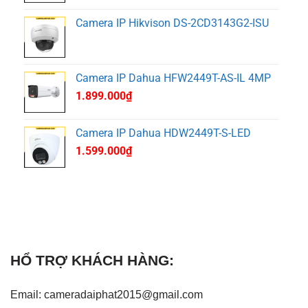
Camera IP Hikvison DS-2CD3143G2-ISU
Camera IP Dahua HFW2449T-AS-IL 4MP
1.899.000
₫
Camera IP Dahua HDW2449T-S-LED
1.599.000
₫
HỔ TRỢ KHÁCH HÀNG:
Email: cameradaiphat2015@gmail.com