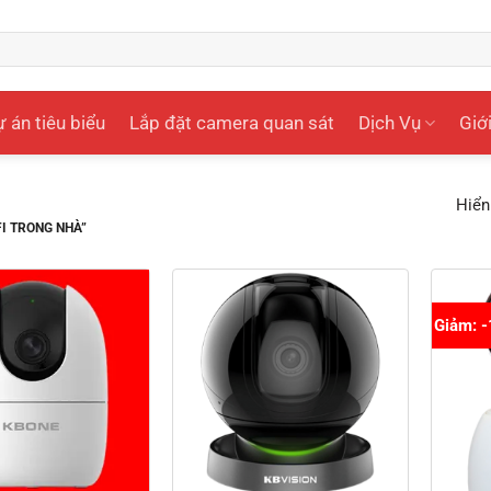
 án tiêu biểu
Lắp đặt camera quan sát
Dịch Vụ
Giới
Hiển
I TRONG NHÀ”
Giảm: 