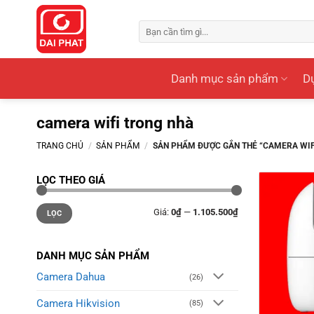
Bỏ
qua
Tìm
kiếm:
nội
dung
Danh mục sản phẩm
Dự
camera wifi trong nhà
TRANG CHỦ
/
SẢN PHẨM
/
SẢN PHẨM ĐƯỢC GẮN THẺ “CAMERA WIF
LỌC THEO GIÁ
Giá
Giá
Giá:
0₫
—
1.105.500₫
tối
tối
LỌC
thiểu
đa
DANH MỤC SẢN PHẨM
Camera Dahua
(26)
Camera Hikvision
(85)