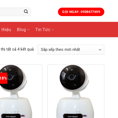
GỌI NGAY: 0938677699
 thiệu
Blog
Tin Tức
Đã
 thị tất cả 4 kết quả
sắp
xếp
theo
mới
-18%
nhất