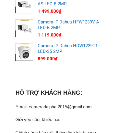
AS-LED-B 2MP
1.499.000
₫
Camera IP Dahua HFW1239V-A-
LED-B 2MP
1.119.000
₫
Camera IP Dahua HDW1239T1-
LED-S5 2MP
899.000
₫
HỔ TRỢ KHÁCH HÀNG:
Email: cameradaiphat2015@gmail.com
Gửi yêu cầu, khiếu nại
.
Chính sách bảo mật thông tin khách hàng.