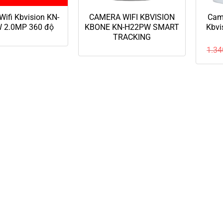
ifi Kbvision KN-
CAMERA WIFI KBVISION
Cam
 2.0MP 360 độ
KBONE KN-H22PW SMART
Kbvi
TRACKING
1.34