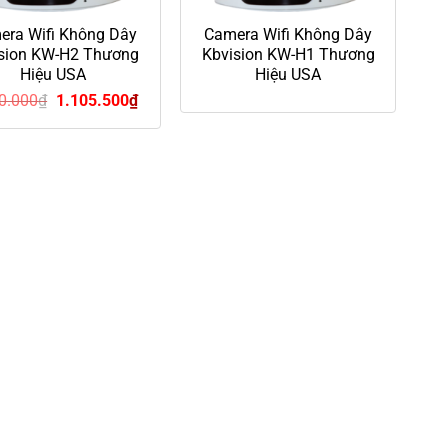
era Wifi Không Dây
Camera Wifi Không Dây
sion KW-H2 Thương
Kbvision KW-H1 Thương
Hiệu USA
Hiệu USA
Giá
Giá
0.000
₫
1.105.500
₫
gốc
hiện
là:
tại
1.340.000₫.
là:
1.105.500₫.