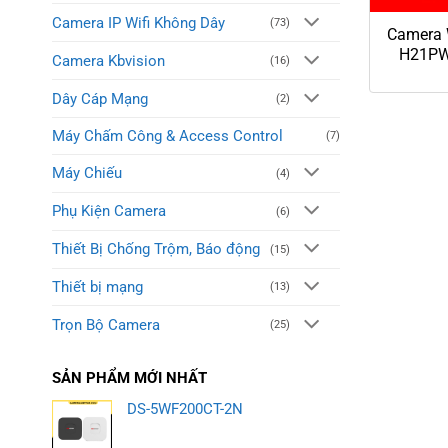
Camera IP Wifi Không Dây
(73)
Camera W
H21PW
Camera Kbvision
(16)
Dây Cáp Mạng
(2)
Máy Chấm Công & Access Control
(7)
Máy Chiếu
(4)
Phụ Kiện Camera
(6)
Thiết Bị Chống Trộm, Báo động
(15)
Thiết bị mạng
(13)
Trọn Bộ Camera
(25)
SẢN PHẨM MỚI NHẤT
DS-5WF200CT-2N