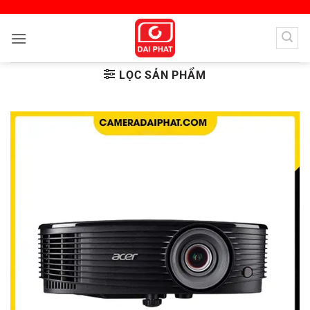
Bỏ
qua
nội
dung
LỌC SẢN PHẨM