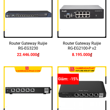
Router Gateway Ruijie
Router Gateway Ruijie
RG-EG3230
RG-EG2100-P v2
22.446.000
₫
8.195.000
₫
Giảm: -15%