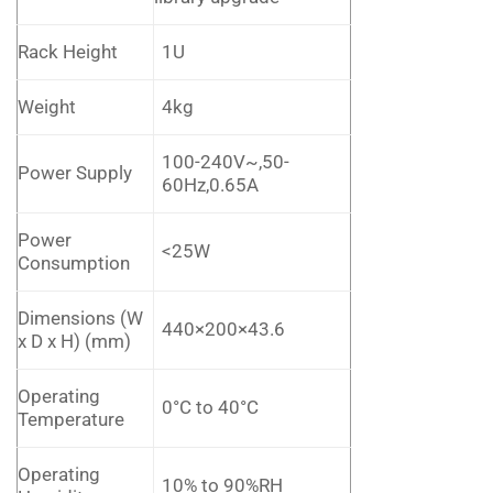
Rack Height
1U
Weight
4kg
100-240V~,50-
Power Supply
60Hz,0.65A
Power
<25W
Consumption
Dimensions (W
440×200×43.6
x D x H) (mm)
Operating
0°C to 40°C
Temperature
Operating
10% to 90%RH