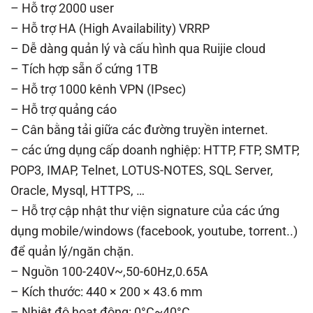
– Hỗ trợ 2000 user
– Hỗ trợ HA (High Availability) VRRP
– Dễ dàng quản lý và cấu hình qua Ruijie cloud
– Tích hợp sẵn ổ cứng 1TB
– Hỗ trợ 1000 kênh VPN (IPsec)
– Hỗ trợ quảng cáo
– Cân bằng tải giữa các đường truyền internet.
– các ứng dụng cấp doanh nghiệp: HTTP, FTP, SMTP,
POP3, IMAP, Telnet, LOTUS-NOTES, SQL Server,
Oracle, Mysql, HTTPS, …
– Hỗ trợ cập nhật thư viện signature của các ứng
dụng mobile/windows (facebook, youtube, torrent..)
để quản lý/ngăn chặn.
– Nguồn 100-240V~,50-60Hz,0.65A
– Kích thước: 440 × 200 × 43.6 mm
– Nhiệt độ hoạt động: 0°C~40°C