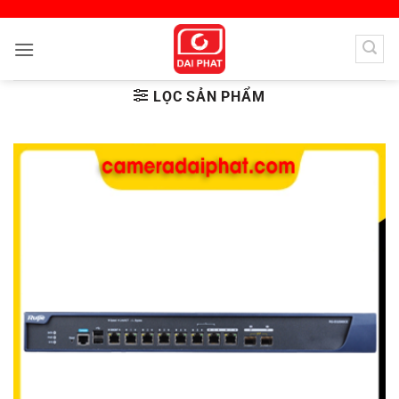
Bỏ
qua
nội
dung
LỌC SẢN PHẨM