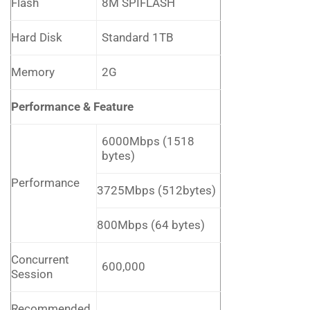
Flash
8M SPIFLASH
Hard Disk
Standard 1TB
Memory
2G
Performance & Feature
6000Mbps (1518
bytes)
Performance
3725Mbps (512bytes)
800Mbps (64 bytes)
Concurrent
600,000
Session
Recommended