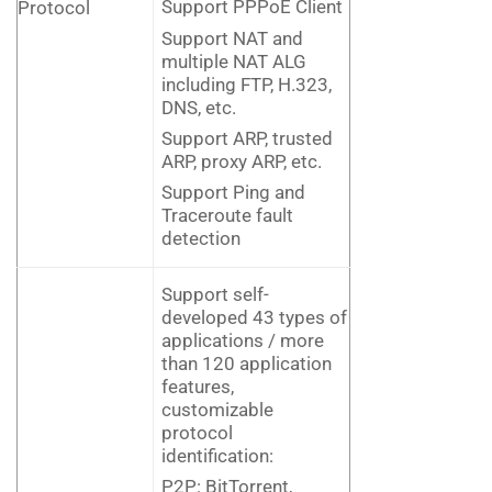
Support PPPoE Client
Protocol
Support NAT and
multiple NAT ALG
including FTP, H.323,
DNS, etc.
Support ARP, trusted
ARP, proxy ARP, etc.
Support Ping and
Traceroute fault
detection
Support self-
developed 43 types of
applications / more
than 120 application
features,
customizable
protocol
identification:
P2P: BitTorrent,