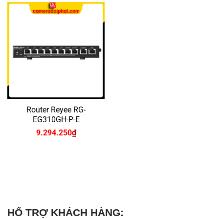
3.194.400₫.
là:
3.0
Router Reyee RG-
EG310GH-P-E
9.294.250
₫
HỔ TRỢ KHÁCH HÀNG: