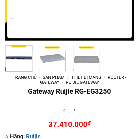
TRANG CHỦ
/
SẢN PHẨM
/
THIẾT BỊ MẠNG
/
ROUTER -
GATEWAY
/
RUIJIE GATEWAY
Gateway Ruijie RG-EG3250
37.410.000
₫
⭐
Hãng:
Ruijie