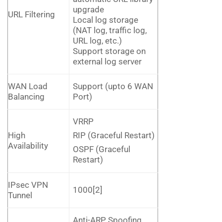
upgrade
URL Filtering
Local log storage
(NAT log, traffic log,
URL log, etc.)
Support storage on
external log server
WAN Load
Support (upto 6 WAN
Balancing
Port)
VRRP
High
RIP (Graceful Restart)
Availability
OSPF (Graceful
Restart)
IPsec VPN
1000[2]
Tunnel
Anti-ARP Spoofing