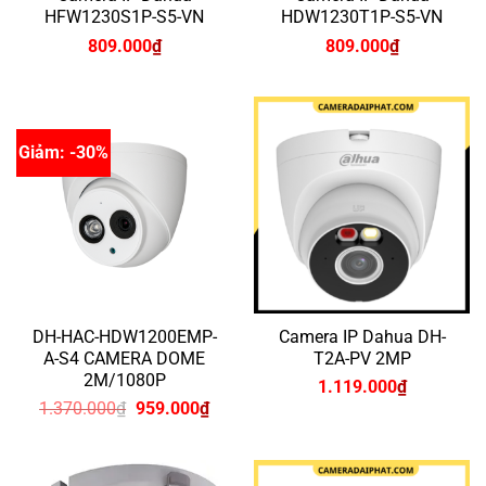
HFW1230S1P-S5-VN
HDW1230T1P-S5-VN
809.000
₫
809.000
₫
Giảm: -30%
DH-HAC-HDW1200EMP-
Camera IP Dahua DH-
A-S4 CAMERA DOME
T2A-PV 2MP
2M/1080P
1.119.000
₫
Giá
Giá
1.370.000
₫
959.000
₫
gốc
hiện
là:
tại
1.370.000₫.
là:
959.000₫.