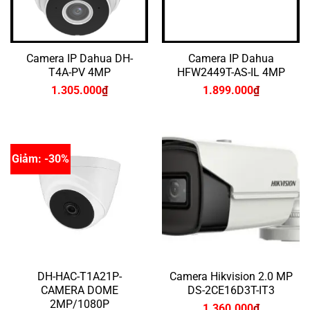
Camera IP Dahua DH-
Camera IP Dahua
T4A-PV 4MP
HFW2449T-AS-IL 4MP
1.305.000
₫
1.899.000
₫
Giảm: -30%
DH-HAC-T1A21P-
Camera Hikvision 2.0 MP
CAMERA DOME
DS-2CE16D3T-IT3
2MP/1080P
1.360.000
₫