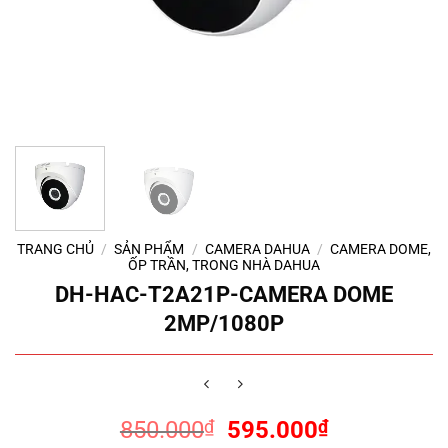
TRANG CHỦ
/
SẢN PHẨM
/
CAMERA DAHUA
/
CAMERA DOME,
ỐP TRẦN, TRONG NHÀ DAHUA
DH-HAC-T2A21P-CAMERA DOME
2MP/1080P
Giá
Giá
850.000
₫
595.000
₫