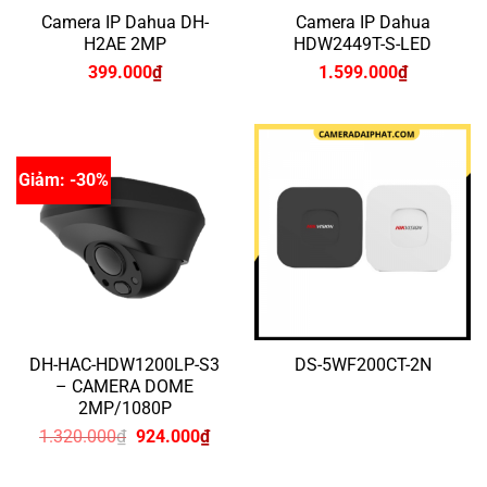
Camera IP Dahua DH-
Camera IP Dahua
H2AE 2MP
HDW2449T-S-LED
399.000
₫
1.599.000
₫
Giảm: -30%
DH-HAC-HDW1200LP-S3
DS-5WF200CT-2N
– CAMERA DOME
2MP/1080P
Giá
Giá
1.320.000
₫
924.000
₫
gốc
hiện
là:
tại