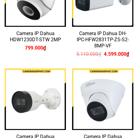
Camera IP Dahua
Camera IP Dahua DH-
HDW1230DT-STW 2MP
IPC-HFW2831TP-ZS-S2-
8MP-VF
799.000
₫
Giá
Giá
5.110.000
₫
4.599.000
₫
gốc
hiện
là:
tại
5.110.000₫.
là:
4.5
Camera IP Dahua
Camera IP Dahua