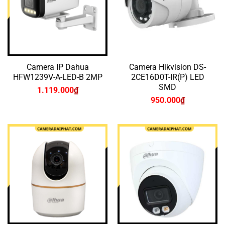
Camera IP Dahua
Camera Hikvision DS-
HFW1239V-A-LED-B 2MP
2CE16D0T-IR(P) LED
SMD
1.119.000
₫
950.000
₫