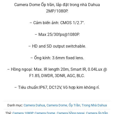
gốc
hiện
Camera Dome Ốp trần, lắp đặt trong nhà Dahua
là:
tại
2MP/1080P.
850.000₫.
là:
595.000₫.
– Cảm biến ảnh: CMOS 1/2.7″.
– Max 25/30fps@1080P.
– HD and SD output switchable.
– Ống kính: 3.6mm fixed lens.
– Hồng ngoại: Max. IR length 20m, Smart IR, 0.04Lux @
F1.85, DWDR, 3DNR, AGC, BLC.
– Tiêu chuẩn:IP67, DC12V, Vỏ hợp kim không rỉ.
Danh mục:
Camera Dahua
,
Camera Dome, Ốp Trần, Trong Nhà Dahua
Thẻ:
Camera 1080P
,
Camera Dome
,
Camera hồng ngoại
,
Camera ốp trần
,