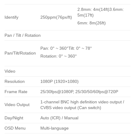
2.8mm: 4m(14ft)3.6mm:
5m(17ft)
Identify
250ppm(76px/ft)
6mm: 8m(26ft)
Pan / Tilt / Rotation
Pan: 0° ~ 360°Tilt: 0° ~ 78°
Pan/Tilt/Rotation
Rotation: 0° ~ 360°
Video
Resolution
1080P (1920×1080)
Frame Rate
25/30fps@1080P, 25/30/50/60fps@720P
1-channel BNC high definition video output /
Video Output
CVBS video output (Can switch)
Day/Night
Auto (ICR) / Manual
OSD Menu
Multi-language