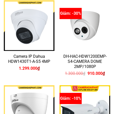
1.320.000₫.
là:
924.000₫.
Giảm: -30%
Camera IP Dahua
DH-HAC-HDW1200EMP-
HDW1430T1-A-S5 4MP
S4-CAMERA DOME
2MP/1080P
1.299.000
₫
Giá
Giá
1.300.000
₫
910.000
₫
gốc
hiện
là:
tại
1.300.000₫.
là:
910.
Giảm: -10%