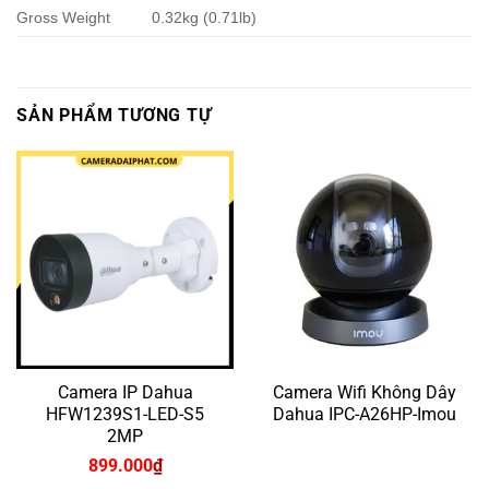
Gross Weight
0.32kg (0.71lb)
SẢN PHẨM TƯƠNG TỰ
Camera IP Dahua
Camera Wifi Không Dây
HFW1239S1-LED-S5
Dahua IPC-A26HP-Imou
2MP
899.000
₫