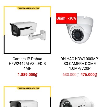
Giảm: -30%
Camera IP Dahua
DH-HAC-HDW1000MP-
HFW2449M-AS-LED-B
S3-CAMERA DOME
4MP
1.0MP/720P
Giá
Giá
1.889.000
₫
680.000
₫
476.000
₫
gốc
hiện
là:
tại
680.000₫.
là:
476.0