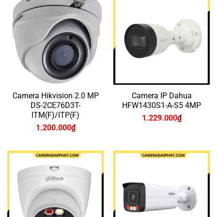
Camera Hikvision 2.0 MP
Camera IP Dahua
DS-2CE76D3T-
HFW1430S1-A-S5 4MP
ITM(F)/ITP(F)
1.229.000
₫
1.200.000
₫