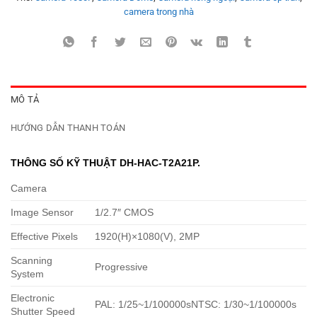
camera trong nhà
MÔ TẢ
HƯỚNG DẪN THANH TOÁN
THÔNG SỐ KỸ THUẬT DH-HAC-T2A21P.
Camera
Image Sensor
1/2.7″ CMOS
Effective Pixels
1920(H)×1080(V), 2MP
Scanning
Progressive
System
Electronic
PAL: 1/25~1/100000sNTSC: 1/30~1/100000s
Shutter Speed