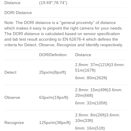
Distance
(19.69″,78.74”)
DORI Distance
Note: The DORI distance is a “general proximity” of distance
which makes it easy to pinpoint the right camera for your needs.
The DORI distance is calculated based on sensor specification
and lab test result according to EN 62676-4 which defines the
criteria for Detect, Observe, Recognize and Identify respectively.
DORIDefinition
Distance
2.8mm: 37m(121ft)3.6mm:
51m(167ft)
Detect
25px/m(8px/ft)
6mm: 80m(262ft)
2.8mm: 15m(49ft)3.6mm:
20m(66ft)
Observe
63px/m(19px/ft)
6mm: 32m(105ft)
2.8mm: 8m(26ft)3.6mm:
10m(33ft)
Recognize
125px/m(38px/ft)
6mm: 16m(51ft)