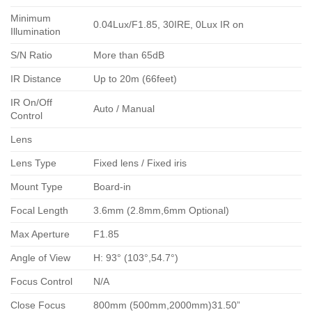
Minimum
0.04Lux/F1.85, 30IRE, 0Lux IR on
Illumination
S/N Ratio
More than 65dB
IR Distance
Up to 20m (66feet)
IR On/Off
Auto / Manual
Control
Lens
Lens Type
Fixed lens / Fixed iris
Mount Type
Board-in
Focal Length
3.6mm (2.8mm,6mm Optional)
Max Aperture
F1.85
Angle of View
H: 93° (103°,54.7°)
Focus Control
N/A
Close Focus
800mm (500mm,2000mm)31.50”