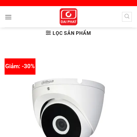
Bỏ
qua
nội
dung
LỌC SẢN PHẨM
Giảm: -30%