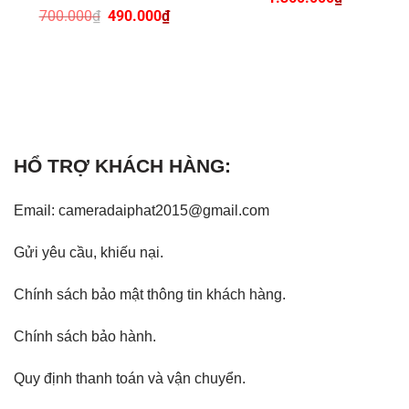
Giá
Giá
700.000
₫
490.000
₫
gốc
hiện
là:
tại
700.000₫.
là:
490.000₫.
HỔ TRỢ KHÁCH HÀNG:
Email: cameradaiphat2015@gmail.com
Gửi yêu cầu, khiếu nại
.
Chính sách bảo mật thông tin khách hàng.
Chính sách bảo hành
.
Quy định thanh toán và vận chuyển.