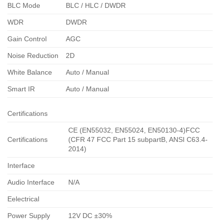
BLC Mode
BLC / HLC / DWDR
WDR
DWDR
Gain Control
AGC
Noise Reduction
2D
White Balance
Auto / Manual
Smart IR
Auto / Manual
Certifications
CE (EN55032, EN55024, EN50130-4)FCC
Certifications
(CFR 47 FCC Part 15 subpartB, ANSI C63.4-
2014)
Interface
Audio Interface
N/A
Eelectrical
Power Supply
12V DC ±30%