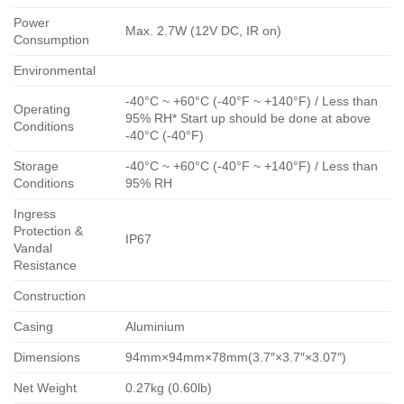
Power
Max. 2.7W (12V DC, IR on)
Consumption
Environmental
-40°C ~ +60°C (-40°F ~ +140°F) / Less than
Operating
95% RH* Start up should be done at above
Conditions
-40°C (-40°F)
Storage
-40°C ~ +60°C (-40°F ~ +140°F) / Less than
Conditions
95% RH
Ingress
Protection &
IP67
Vandal
Resistance
Construction
Casing
Aluminium
Dimensions
94mm×94mm×78mm(3.7″×3.7″×3.07″)
Net Weight
0.27kg (0.60lb)