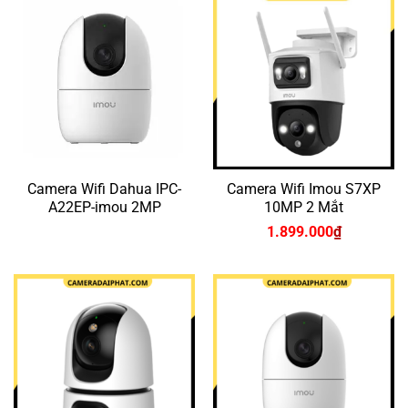
1.680.000₫.
Camera Wifi Dahua IPC-
Camera Wifi Imou S7XP
A22EP-imou 2MP
10MP 2 Mắt
1.899.000
₫