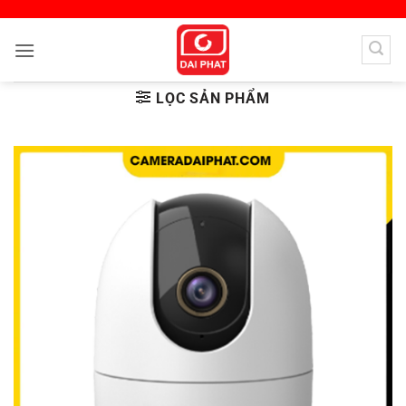
Bỏ
qua
nội
dung
LỌC SẢN PHẨM