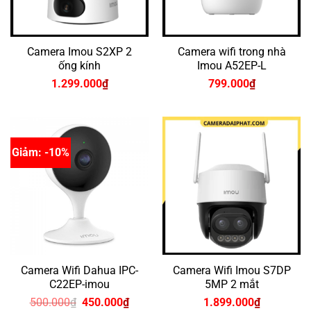
Camera Imou S2XP 2
Camera wifi trong nhà
ống kính
Imou A52EP-L
1.299.000
₫
799.000
₫
Giảm: -10%
Camera Wifi Dahua IPC-
Camera Wifi Imou S7DP
C22EP-imou
5MP 2 mắt
Giá
Giá
500.000
₫
450.000
₫
1.899.000
₫