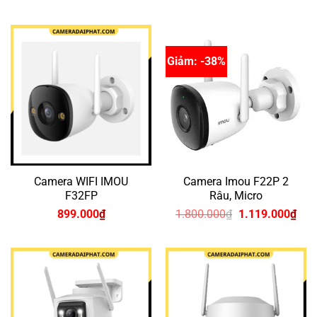
gốc
hiện
là:
tại
500.000₫.
là:
450.000₫.
Giảm: -38%
Camera WIFI IMOU
Camera Imou F22P 2
F32FP
Râu, Micro
Giá
Giá
899.000
₫
1.800.000
₫
1.119.000
₫
gốc
hiện
là:
tại
1.800.000₫.
là:
1.1