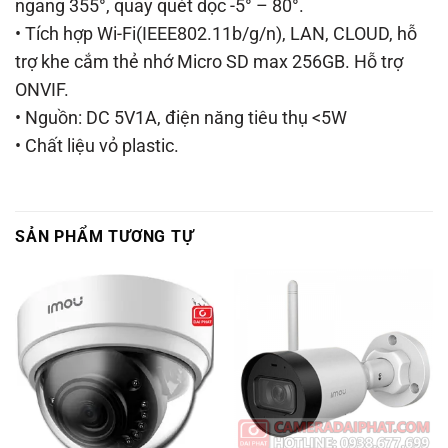
ngang 355°, quay quét dọc -5° – 80°.
• Tích hợp Wi-Fi(IEEE802.11b/g/n), LAN, CLOUD, hỗ
trợ khe cắm thẻ nhớ Micro SD max 256GB. Hỗ trợ
ONVIF.
• Nguồn: DC 5V1A, điện năng tiêu thụ <5W
• Chất liệu vỏ plastic.
SẢN PHẨM TƯƠNG TỰ