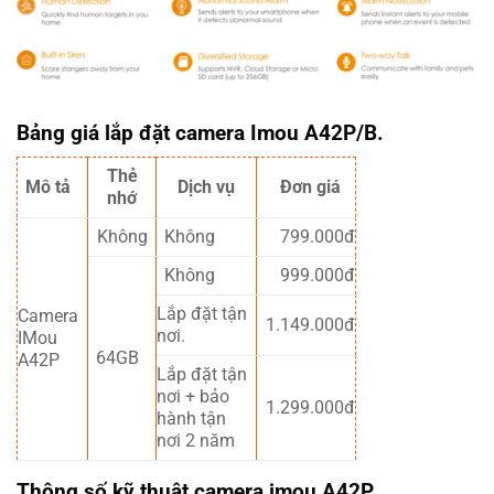
Bảng giá lắp đặt camera Imou A42P/B.
Thẻ
Mô tả
Dịch vụ
Đơn giá
nhớ
Không
Không
799.000đ
Không
999.000đ
Lắp đặt tận
Camera
1.149.000đ
nơi.
IMou
64GB
A42P
Lắp đặt tận
nơi + bảo
1.299.000đ
hành tận
nơi 2 năm
Thông số kỹ thuật camera imou A42P