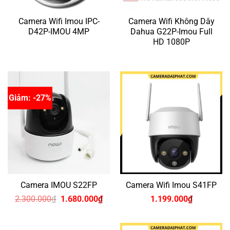
Camera Wifi Imou IPC-
Camera Wifi Không Dây
D42P-IMOU 4MP
Dahua G22P-Imou Full
HD 1080P
Giảm: -27%
Camera IMOU S22FP
Camera Wifi Imou S41FP
Giá
Giá
2.300.000
₫
1.680.000
₫
1.199.000
₫
gốc
hiện
là:
tại
2.300.000₫.
là: