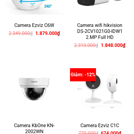
Camera Ezviz C6W
Camera wifi hikvision
DS-2CV1021G0-IDW1
Giá
Giá
2.349.000
₫
1.879.000
₫
2.MP Full HD
gốc
hiện
là:
tại
Giá
Giá
2.310.000
₫
1.848.000
₫
2.349.000₫.
là:
gốc
hiện
1.879.000₫.
là:
tại
2.310.000₫.
là:
1.8
Giảm: -12%
Camera KbOne KN-
Camera Ezviz C1C
2002WN
Giá
Giá
770.000
₫
674.000
₫