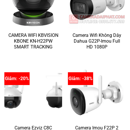
CAMERA WIFI KBVISION
Camera Wifi Không Dây
KBONE KN-H22PW
Dahua G22P-Imou Full
SMART TRACKING
HD 1080P
Giảm: -20%
Giảm: -38%
Camera Ezviz C8C
Camera Imou F22P 2