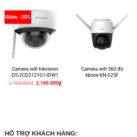
1.4
Giảm: -20%
Camera wifi hikvision
Camera wifi 360 độ
DS-2CD2121G1-IDW1
kbone KN-S25F
Giá
Giá
2.700.000
₫
2.160.000
₫
gốc
hiện
là:
tại
2.700.000₫.
là:
2.160.000₫.
HỔ TRỢ KHÁCH HÀNG: