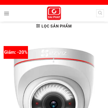
Bỏ
qua
nội
dung
LỌC SẢN PHẨM
Giảm: -20%