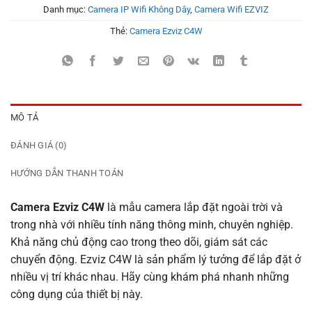
là:
tại
Danh mục:
Camera IP Wifi Không Dây
,
Camera Wifi EZVIZ
1.959.000₫.
là:
1.567.00
Thẻ:
Camera Ezviz C4W
MÔ TẢ
ĐÁNH GIÁ (0)
HƯỚNG DẪN THANH TOÁN
Camera Ezviz C4W
là mẫu camera lắp đặt ngoài trời và
trong nhà với nhiều tính năng thông minh, chuyên nghiệp.
Khả năng chủ động cao trong theo dõi, giám sát các
chuyển động. Ezviz C4W là sản phẩm lý tưởng để lắp đặt ở
nhiều vị trí khác nhau. Hãy cùng khám phá nhanh những
công dụng của thiết bị này.