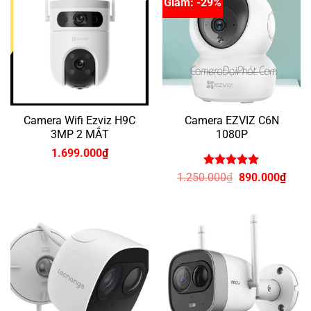
Giảm: -29%
Camera Wifi Ezviz H9C
Camera EZVIZ C6N
3MP 2 MẮT
1080P
1.699.000
₫
Được xếp
Giá
Giá
1.250.000
₫
890.000
₫
hạng
5
5
gốc
hiện
sao
là:
tại
1.250.000₫.
là:
890.