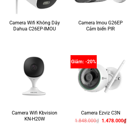
Camera Wifi Không Dây
Camera Imou G26EP
Dahua C26EP-IMOU
Cảm biến PIR
Giảm: -20%
Camera Wifi Kbvision
Camera Ezviz C3N
KN-H20W
Giá
Giá
1.848.000
₫
1.478.000
₫
gốc
hiện
là:
tại
1.848.000₫.
là: