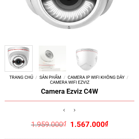
TRANG CHỦ
/
SẢN PHẨM
/
CAMERA IP WIFI KHÔNG DÂY
/
CAMERA WIFI EZVIZ
Camera Ezviz C4W
Giá
Giá
1.959.000
₫
1.567.000
₫
gốc
hiện