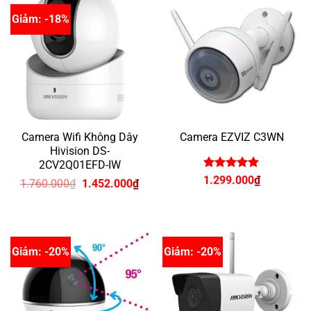
Giảm: -18%
Camera Wifi Không Dây
Camera EZVIZ C3WN
Hivision DS-
2CV2Q01EFD-IW
Được xếp
1.299.000
₫
Giá
Giá
1.760.000
₫
1.452.000
₫
hạng
5
5
gốc
hiện
sao
là:
tại
1.760.000₫.
là:
1.452.000₫.
Giảm: -20%
Giảm: -20%