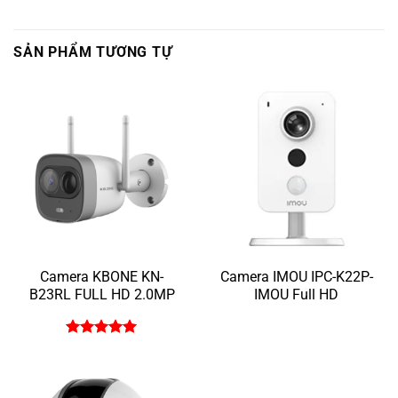
SẢN PHẨM TƯƠNG TỰ
Camera KBONE KN-
Camera IMOU IPC-K22P-
B23RL FULL HD 2.0MP
IMOU Full HD
Được xếp
hạng
5
5
sao