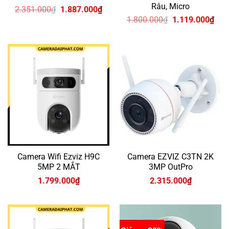
Râu, Micro
Giá
Giá
2.351.000
₫
1.887.000
₫
gốc
hiện
Giá
Giá
1.800.000
₫
1.119.000
₫
là:
tại
gốc
hiện
2.351.000₫.
là:
là:
tại
1.887.000₫.
1.800.000₫.
là:
1.1
Camera Wifi Ezviz H9C
Camera EZVIZ C3TN 2K
5MP 2 MẮT
3MP OutPro
1.799.000
₫
2.315.000
₫