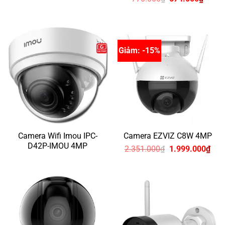
gốc
hiện
là:
tại
770.000₫.
là:
674.0
Giảm: -15%
Camera Wifi Imou IPC-
Camera EZVIZ C8W 4MP
D42P-IMOU 4MP
Giá
Giá
2.351.000
₫
1.999.000
₫
gốc
hiện
là:
tại
2.351.000₫.
là:
1.9